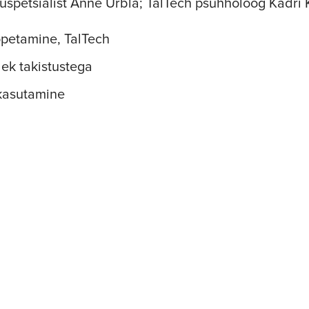
õtuspetsialist Anne Urbla; TalTech psühholoog Kadr
õpetamine, TalTech
lek takistustega
kasutamine