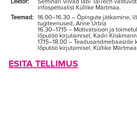
Lektor:
Seminari viivad läbi TalTech vastuv
infospetsialist Küllike Märtmaa.
Teemad:
16.00–16.30 – Õpingute jätkamine, l
tugiteenused, Anne Urbla
16.30–17.15 – Motivatsioon ja toimetu
lõputöö kirjutamisel, Kadri Kiiskmann
17.15–18.00 – Teadusandmebaaside 
lõputöö kirjutamisel, Küllike Märtmaa
ESITA TELLIMUS