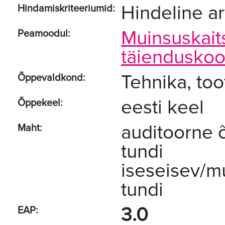
Hindeline a
Hindamiskriteeriumid:
Muinsuskait
Peamoodul:
täienduskool
Tehnika, too
Õppevaldkond:
eesti keel
Õppekeel:
auditoorne 
Maht:
tundi
iseseisev/m
tundi
3.0
EAP: