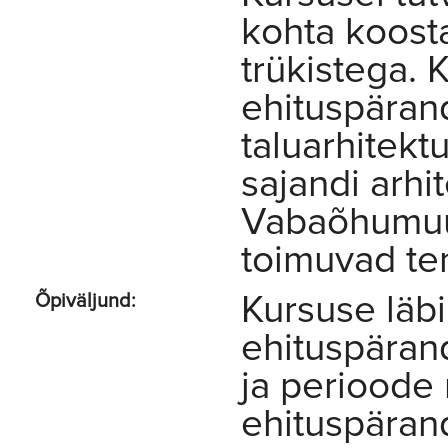
kohta koost
trükistega. 
ehituspärand
taluarhitekt
sajandi arhit
Vabaõhumuus
toimuvad te
Kursuse läb
Õpiväljund:
ehituspärand
ja perioode
ehituspärand