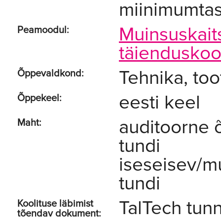
miinimumta
Muinsuskait
Peamoodul:
täienduskool
Tehnika, too
Õppevaldkond:
eesti keel
Õppekeel:
auditoorne 
Maht:
tundi
iseseisev/m
tundi
TalTech tunn
Koolituse läbimist
tõendav dokument: