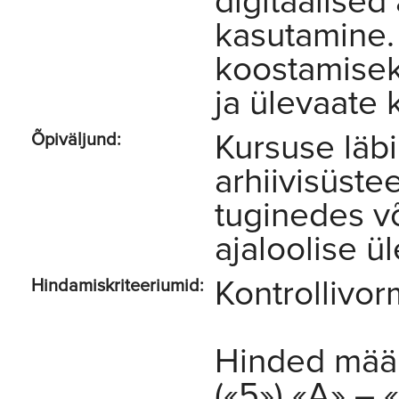
digitaalise
kasutamine. 
koostamiseks
ja ülevaate
Kursuse läb
Õpiväljund:
arhiivisüstee
tuginedes v
ajaloolise ü
Kontrollivor
Hindamiskriteeriumid:
Hinded määr
(«5») «A» – 