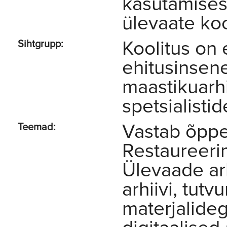
kasutamisest
ülevaate ko
Koolitus on
Sihtgrupp:
ehitusinsene
maastikuarhi
spetsialistid
Vastab õpp
Teemad:
Restaureeri
Ülevaade ar
arhiivi, tutv
materjalideg