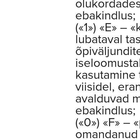
olukordades
ebakindlus;
(«1») «E» – 
lubataval ta
õpiväljundi
iseloomusta
kasutamine 
viisidel, er
avalduvad m
ebakindlus;
(«0») «F» – 
omandanud 