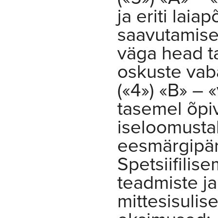
ja eriti laia
saavutamise
väga head ta
oskuste vab
(«4») «B» – 
tasemel õpi
iseloomusta
eesmärgipär
Spetsiifilis
teadmiste j
mittesisulis