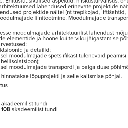
. Ehitusfüüsikalised aspektid: niiskusturvalisus, õh
 arhitektuursed lahendused erinevate projektide nä
hendused projektide näitel (nt trepikojad, liftišaht
odulmajade liinitootmine. Moodulmajade transport
vesse moodulmajade arhitektuurilist lahendust mõju
e elementide ja hoone kui terviku jäigastamise põ
arvestused;
tsioonid ja detailid;
isel moodulmajade spetsiifikast tulenevaid peamisi e
eliisolatsioon);
misel moodulmajade transpordi ja paigalduse põhimõ
hinnatakse lõpuprojekti ja selle kaitsmise põhjal.
itus
akadeemilist tundi
:
108
akadeemilist tundi