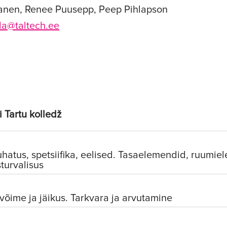
kanen, Renee Puusepp, Peep Pihlapson
da@taltech.ee
i Tartu kolledž
uhatus, spetsiifika, eelised. Tasaelemendid, ruumie
sturvalisus
õime ja jäikus. Tarkvara ja arvutamine