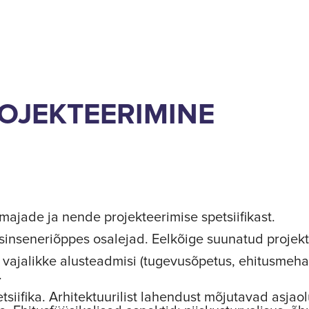
JEKTEERIMINE
jade ja nende projekteerimise spetsiifikast.
usinseneriõppes osalejad. Eelkõige suunatud projekt
 vajalikke alusteadmisi (tugevusõpetus, ehitusmeha
.
tsiifika. Arhitektuurilist lahendust mõjutavad asjao