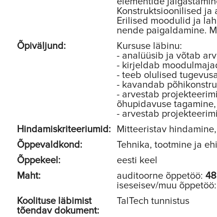
elementide jäigastamine
Konstruktsioonilised ja
Erilised moodulid ja la
nende paigaldamine. Mo
Õpiväljund:
Kursuse läbinu:
- analüüsib ja võtab ar
- kirjeldab moodulmajad
- teeb olulised tugevus
- kavandab põhikonstruk
- arvestab projekteerim
õhupidavuse tagamine, h
- arvestab projekteeri
Hindamiskriteeriumid:
Mitteeristav hindamine, 
Õppevaldkond:
Tehnika, tootmine ja eh
Õppekeel:
eesti keel
Maht:
auditoorne õppetöö:
48
iseseisev/muu õppetöö
Koolituse läbimist
TalTech tunnistus
tõendav dokument: