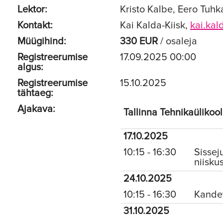
Lektor:
Kristo Kalbe, Eero Tuh
Kontakt:
Kai Kalda-Kiisk,
kai.kal
Müügihind:
330 EUR
/ osaleja
Registreerumise
17.09.2025 00:00
algus:
Registreerumise
15.10.2025
tähtaeg:
Ajakava:
Tallinna Tehnikaülikool
17.10.2025
10:15 - 16:30
Sissej
niisku
24.10.2025
10:15 - 16:30
Kandev
31.10.2025