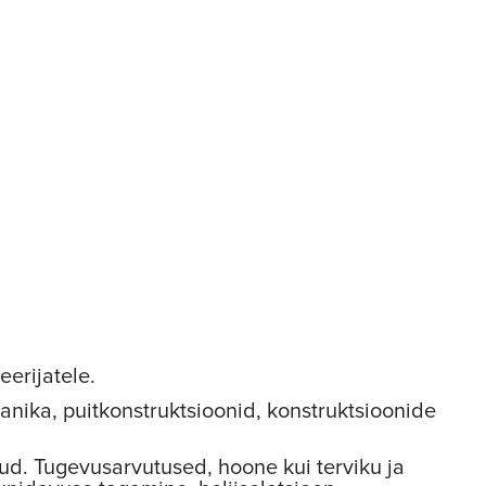
eerijatele.
anika, puitkonstruktsioonid, konstruktsioonide
lud. Tugevusarvutused, hoone kui terviku ja