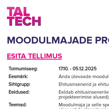
MOODULMAJADE PRO
ESITA TELLIMUS
Toimumisaeg:
17.10. - 05.12.2025
Eesmärk:
Anda ülevaade moodulma
Sihtgrupp:
Ehitusinsenerid ja ehit
Eeldused:
Eeldab ehitusinsenerile
projekteerimise alused)
Teemad:
Moodulmaja ja selle spe