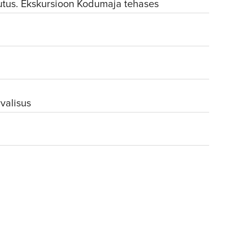
hutus. Ekskursioon Kodumaja tehases
rvalisus