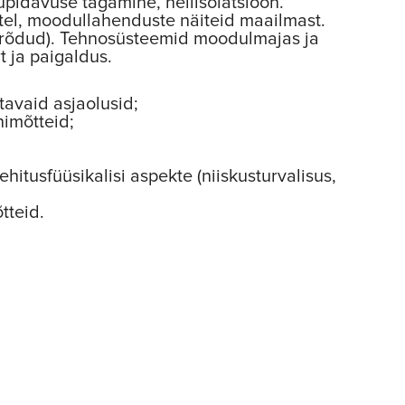
upidavuse tagamine, heliisolatsioon.
itel, moodullahenduste näiteid maailmast.
id, rõdud). Tehnosüsteemid moodulmajas ja
 ja paigaldus.
tavaid asjaolusid;
himõtteid;
hitusfüüsikalisi aspekte (niiskusturvalisus,
tteid.