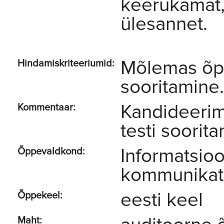
keerukamat,
ülesannet.
Mõlemas õp
Hindamiskriteeriumid:
sooritamine.
Kandideerim
Kommentaar:
testi soorit
Informatsioo
Õppevaldkond:
kommunikat
eesti keel
Õppekeel:
Maht: