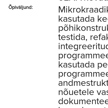
Mikrokraadi
Õpiväljund:
kasutada ke
põhikonstruk
testida, ref
integreeritu
programmee
kasutada pea
programmeer
andmestrukt
nõuetele va
dokumenteer