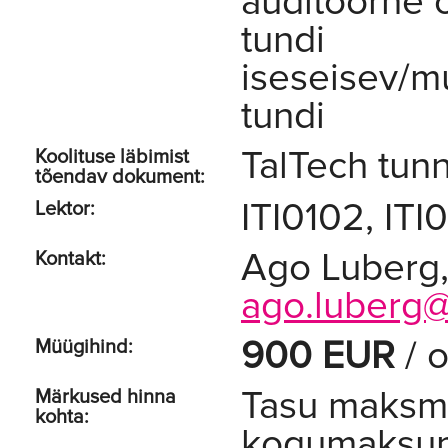
auditoorne 
tundi
iseseisev/m
tundi
TalTech tunn
Koolituse läbimist
tõendav dokument:
ITI0102, IT
Lektor:
Ago Luberg
Kontakt:
ago.luberg@
900 EUR
/ o
Müügihind:
Tasu maksmi
Märkused hinna
kohta:
kogumaksumu