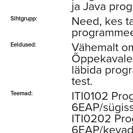
ja Java pro
Need, kes t
Sihtgrupp:
programmee
Vähemalt om
Eeldused:
Õppekavale 
läbida prog
test.
ITI0102 Pro
Teemad:
6EAP/sügis
ITI0202 Pr
6EAP/kevad