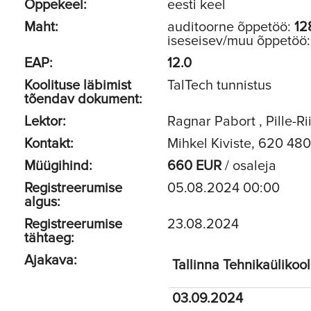
Õppekeel:
eesti keel
Maht:
auditoorne õppetöö:
12
iseseisev/muu õppetöö
EAP:
12.0
Koolituse läbimist
TalTech tunnistus
tõendav dokument:
Lektor:
Ragnar Pabort , Pille-Ri
Kontakt:
Mihkel Kiviste, 620 48
Müügihind:
660 EUR
/ osaleja
Registreerumise
05.08.2024 00:00
algus:
Registreerumise
23.08.2024
tähtaeg:
Ajakava:
Tallinna Tehnikaülikoo
03.09.2024