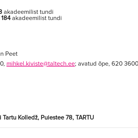
8
akadeemilist tundi
:
184
akadeemilist tundi
in Peet
00,
mihkel.kiviste@taltech.ee
; avatud õpe, 620 360
li Tartu Kolledž, Puiestee 78, TARTU