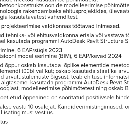
udbetoonkonstruktsioonide modelleerimise põhimõtte
noloogia rakendamiseks ehitusprojektides, ülevaate
gia kasutatavatest vahenditest.
õi projekteerimise valdkonnas töötavad inimesed.
 tehnika- või ehitusvaldkonna eriala või vastava
el kasutada programmi AutoDesk Revit Structure Su
imine, 6 EAP/sügis 2023
siooni modelleerimine (BIM), 6 EAP/kevad 2024
d õppur oskab kasutada lõplike elementide meetodit
elemendi tüübi valikut; oskab kasutada staatika ar
ud arvutustulemuste õigsust; teab ehituse informat
 algtasemel kasutada programmi AutoDesk Revit St
oloogiast, modelleerimise põhimõtetest ning oskab 
oetletud õppeained on sooritatud positiivsele hinde
akse vastu 10 osalejat. Kandideerimistingimused: o
Lisatingimus: vestlus.
itus