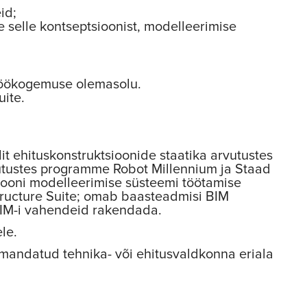
id;
 selle kontseptsioonist, modelleerimise
 töökogemuse olemasolu.
ite.
 ehituskonstruktsioonide staatika arvutustes
vutustes programme Robot Millennium ja Staad
siooni modelleerimise süsteemi töötamise
ructure Suite; omab baasteadmisi BIM
BIM-i vahendeid rakendada.
le.
mandatud tehnika- või ehitusvaldkonna eriala