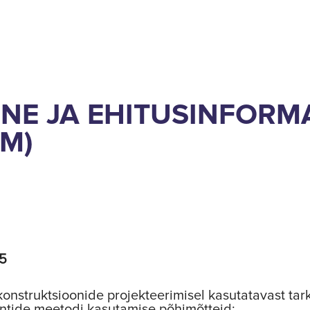
NE JA EHITUSINFORM
IM)
25
onstruktsioonide projekteerimisel kasutatavast tar
entide meetodi kasutamise põhimõtteid;