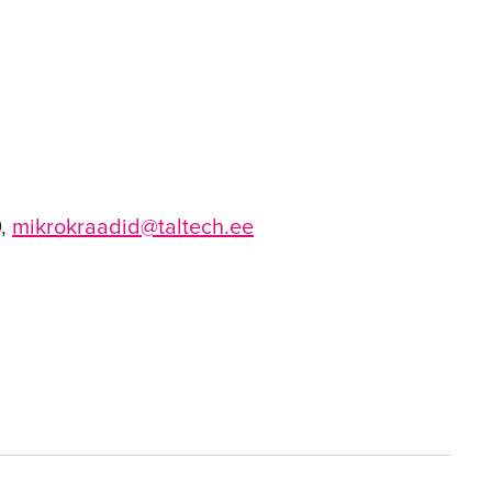
0,
mikrokraadid@taltech.ee