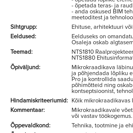
- õpetada teras- ja ra
- anda oskused BIM teh
meetoditest ja tehnoloo
Sihtgrupp:
Ehituse, arhitektuuri v
Eeldused:
Eelduseks on omandatud
Osaleja oskab algtasem
Teemad:
NTS1810 Raalprojekteer
NTS1880 Ehitusinformat
Õpiväljund:
Mikrokraadikava läbinu
ja põhjendada lõpliku 
Pro ja kontrollida saad
põhimõtteid ning oskab
kontseptsioonist, tehn
Hindamiskriteeriumid:
Kõik mikrokraadikavas l
Kommentaar:
Mikrokraadikavale võet
või vastav töökogemus. 
Õppevaldkond:
Tehnika, tootmine ja eh