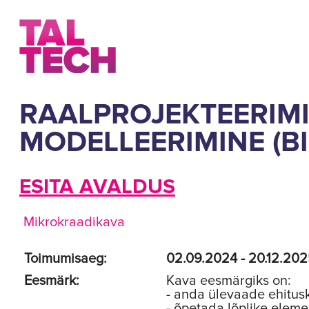
RAALPROJEKTEERIMI
MODELLEERIMINE (B
ESITA AVALDUS
Mikrokraadikava
Toimumisaeg:
02.09.2024 - 20.12.20
Eesmärk:
Kava eesmärgiks on:
- anda ülevaade ehitusk
- õpetada lõplike elem