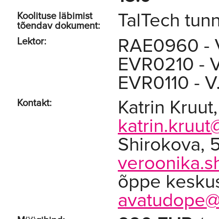
TalTech tunn
Koolituse läbimist
tõendav dokument:
RAE0960 - V
Lektor:
EVR0210 - V
EVR0110 - V
Katrin Kruut
Kontakt:
katrin.kruut
Shirokova, 
veroonika.s
õppe kesku
avatudope@t