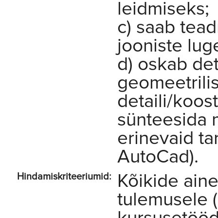
leidmiseks;
c) saab teadm
jooniste lug
d) oskab de
geomeetrilis
detaili/koos
sünteesida 
erinevaid ta
AutoCad).
Kõikide aine
Hindamiskriteeriumid:
tulemusele (