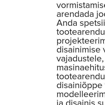
vormistamis
arendada jo
Anda spetsii
tootearendus
projekteeri
disainimise 
vajadustele
masinaehitu
tootearendu
disainiõppe 
modelleerim
ja disainis 