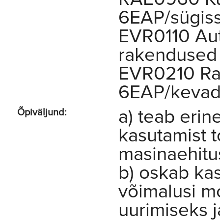
6EAP/sügis
EVR0110 Aut
rakendused
EVR0210 Raa
6EAP/kevad
a) teab eri
Õpiväljund:
kasutamist 
masinaehitu
b) oskab kas
võimalusi m
uurimiseks 