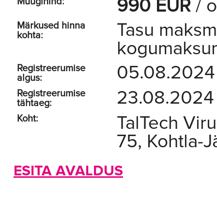
990 EUR
/ o
Müügihind:
Tasu maksmi
Märkused hinna
kohta:
kogumaksumu
05.08.2024
Registreerumise
algus:
23.08.2024
Registreerumise
tähtaeg:
TalTech Viru
Koht:
75, Kohtla-J
ESITA AVALDUS