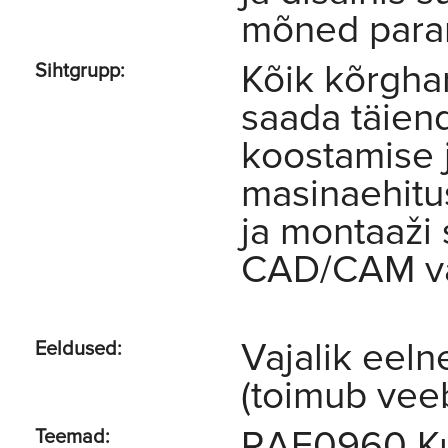
mõned para
Kõik kõrgha
Sihtgrupp:
saada täiend
koostamise 
masinaehitus
ja montaaži
CAD/CAM v
Vajalik eeln
Eeldused:
(toimub veeb
RAE0960 Ku
Teemad: