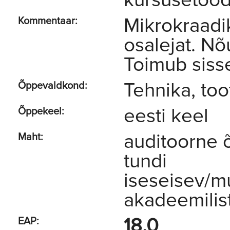
kursusetööd
Mikrokraadi
Kommentaar:
osalejat. N
Toimub siss
Tehnika, too
Õppevaldkond:
eesti keel
Õppekeel:
auditoorne 
Maht:
tundi
iseseisev/m
akadeemilist
18.0
EAP: