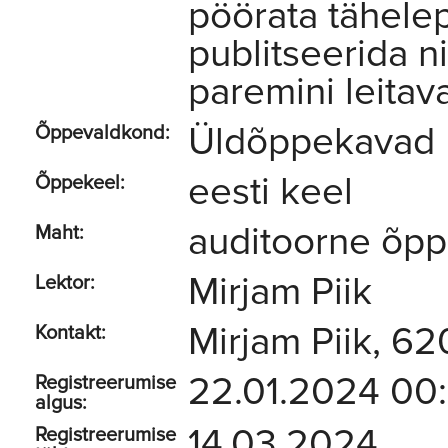
pöörata tähelep
publitseerida n
paremini leita
Üldõppekavad
Õppevaldkond:
eesti keel
Õppekeel:
auditoorne õp
Maht:
Mirjam Piik
Lektor:
Mirjam Piik, 6
Kontakt:
22.01.2024 00
Registreerumise
algus:
14.03.2024
Registreerumise