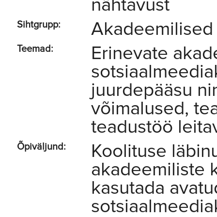
nähtavust
Akadeemilised 
Sihtgrupp:
Erinevate akad
Teemad:
sotsiaalmeediak
juurdepääsu n
võimalused, tea
teadustöö leit
Koolituse läbin
Õpiväljund:
akadeemiliste 
kasutada avatu
sotsiaalmeediak