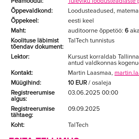
Peamoodul:
Tuleviku loodusteadlaste 
Õppevaldkond:
Loodusteadused, matemaati
Õppekeel:
eesti keel
Maht:
auditoorne õppetöö:
6
aka
Koolituse läbimist
TalTech tunnistus
tõendav dokument:
Lektor:
Kursust korraldab Tallinn
antud valdkonnas kogenud 
Kontakt:
Martin Laasmaa,
martin.l
Müügihind:
10 EUR
/ osaleja
Registreerumise
03.06.2025 00:00
algus:
Registreerumise
09.09.2025
tähtaeg:
Koht:
TalTech