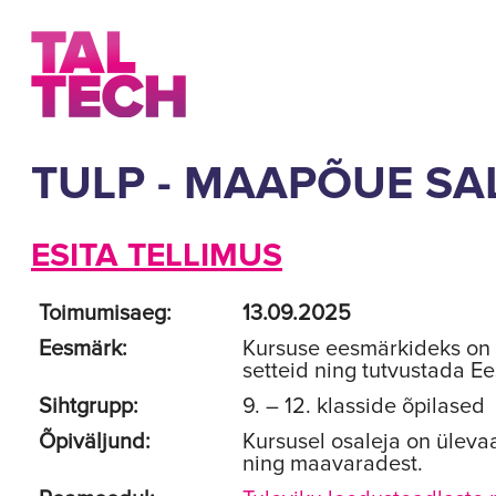
TULP - MAAPÕUE S
ESITA TELLIMUS
Toimumisaeg:
13.09.2025
Eesmärk:
Kursuse eesmärkideks on õ
setteid ning tutvustada Ee
Sihtgrupp:
9. – 12. klasside õpilased
Õpiväljund:
Kursusel osaleja on ülevaa
ning maavaradest.